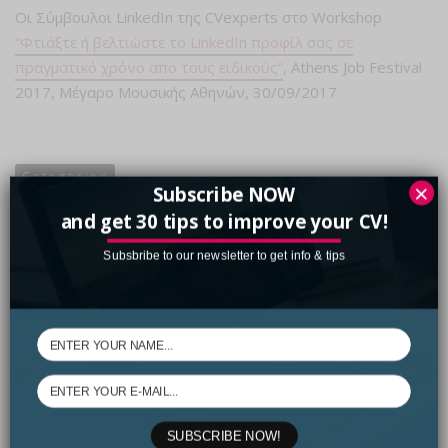
Οι Σύμβουλοι LinkedIn της CVexperts στο Workshop
“Φτιάξτε ή βελτιώστε το LinkedIn προφίλ σας σε
πραγματικό χρόνο απο τους ειδικούς”
, Athens Job Festival
2017, Μέγαρο Μουσικής Αθηνών, 30/09/2017
Categories
×
Subscribe NOW
Welcome to the CVexperts Community
and get 30 tips to improve your CV!
Subsbribe to our newsletter to get info & tips
0
likes
SUBSCRIBE NOW!