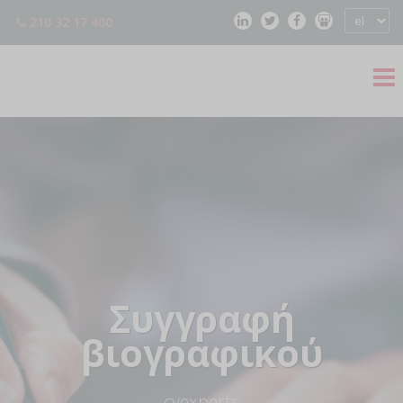
210 32 17 400
Συγγραφή
βιογραφικού
— cvexperts —