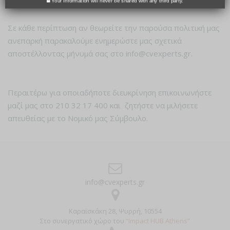
Your Information will never be shared with any third party.
Σε κάθε περίπτωση αν θεωρείτε την παρούσα πολιτική μας
ανεπαρκή παρακαλούμε ενημερώστε μας σχετικά
αποστέλλοντας μήνυμά σας στο info@cvexperts.gr.
Περαιτέρω για οποιαδήποτε διευκρίνηση επικοινωνήστε
μαζί μας στο 210 32 17 400 και ζητήστε να μιλήσετε
απευθείας με το Νομικό μας Σύμβουλο.
info@cvexperts.gr
Καραϊσκάκη 28, Ψυρρή, 10554
Στο συνεργατικό χώρο του
“Impact HUB Athens”