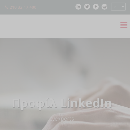
210 32 17 400
Προφίλ LinkedIn
— cvexperts —