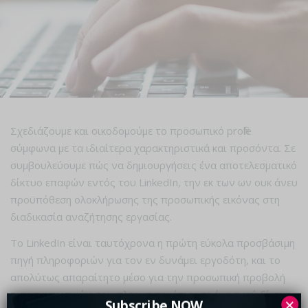
Σχεδιάζουμε και οικοδομούμε το προσωπικό profile
σύμφωνα με τα ιδιαίτερα χαρακτηριστικά και προσόντα. Σε
συμβουλεύουμε πώς να δημιουργήσεις ένα αποτελεσματικό
δίκτυο επαφών εντός του LinkedIn, την εκ των ων ουκ άνευ
προϋπόθεση ολοκλήρωσης της προσωπικής εικόνας στη
διαδικασία αναζήτησης εργασίας.
Το LinkedIn είναι ταυτόχρονα η πρώτη εύκολα προσβάσιμη
πηγή πληροφοριών για τον εν δυνάμει εργοδότη, και το
απολύτως απαραίτητο μέσο για την προσωπική προβολή
των συγκριτικών σου πλεονεκτημάτων σε ένα ευρύ δίκτυο
×
Subscribe NOW