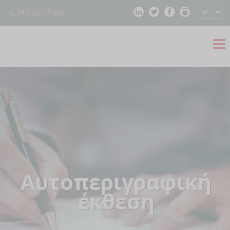
210 32 17 400
Aυτοπεριγραφική
έκθεση
— cvexperts —