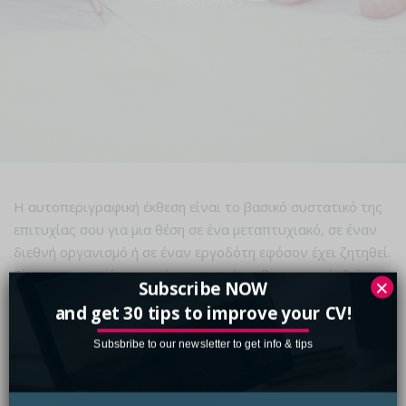
Η αυτοπεριγραφική έκθεση είναι το βασικό συστατικό της
επιτυχίας σου για μια θέση σε ένα μεταπτυχιακό, σε έναν
διεθνή οργανισμό ή σε έναν εργοδότη εφόσον έχει ζητηθεί.
Είναι σημαντικότερη ακόμα και από το βιογραφικό, δείχνει
×
Subscribe NOW
το εσωτερικό σου κίνητρο και παρουσιάζει το μοναδικό
and get 30 tips to improve your CV!
προσωπικό σου αφήγημα.
Subsbribe to our newsletter to get info & tips
Η αυτοπεριγραφική έκθεση είναι απολύτως
προσανατολισμένη στα ισχυρά σημεία προσωπικότητας και
τα εσωτερικά σου κίνητρα και παρουσιάζει τη θέση-στόχο