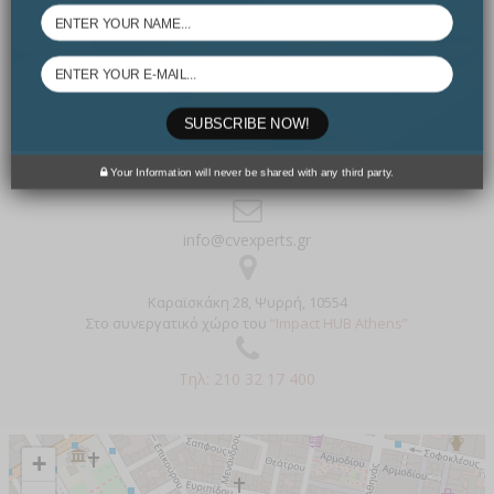
σαν το επόμενο φυσικό βήμα. Σκιαγραφούμε το προφίλ
σου με προσήλωση και ετοιμάζουμε το κατάλληλο αφήγημα
για εσένα που καθιστά την υποψηφιότητά σου στιβαρή,
συγκροτημένη, υποσχόμενη.
SUBSCRIBE NOW!
Your Information will never be shared with any third party.
info@cvexperts.gr
Καραϊσκάκη 28, Ψυρρή, 10554
Στο συνεργατικό χώρο του
“Impact HUB Athens”
Τηλ: 210 32 17 400