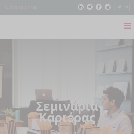
210 32 17 400
Σεμινάρια
Καριέρας
— cvexperts —