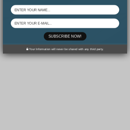
τους πορείας. Το σεμινάριο εστιάζει στην απόκτηση
αυτογνωσίας, ικανότητας στοχοθεσίας και λήψης
αποφάσεων, καθώς και δεξιοτήτων αναζήτησης εργασίας,
μέσα από την προσωπική ενδυνάμωση όσων βρίσκονται
στο κατώφλι επαγγελματικής επιλογής.
SUBSCRIBE NOW!
Περισσότερα
Your Information will never be shared with any third party.