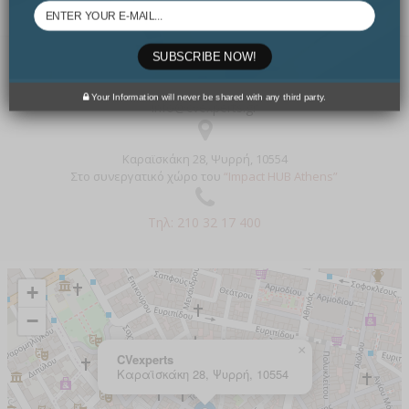
SUBSCRIBE NOW!
Your Information will never be shared with any third party.
info@cvexperts.gr
Καραϊσκάκη 28, Ψυρρή, 10554
Στο συνεργατικό χώρο του
“Impact HUB Athens”
Τηλ: 210 32 17 400