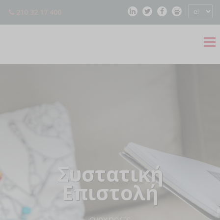
210 32 17 400
Συστατική
Επιστολή
— cvexperts —