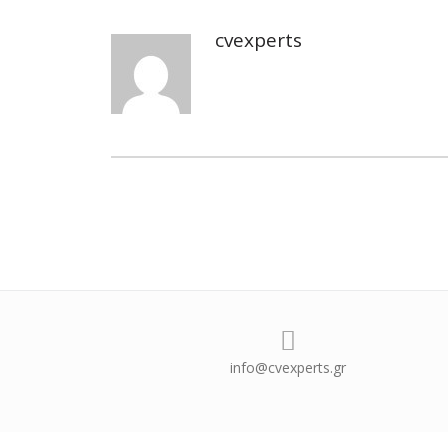
cvexperts
Author
info@cvexperts.gr