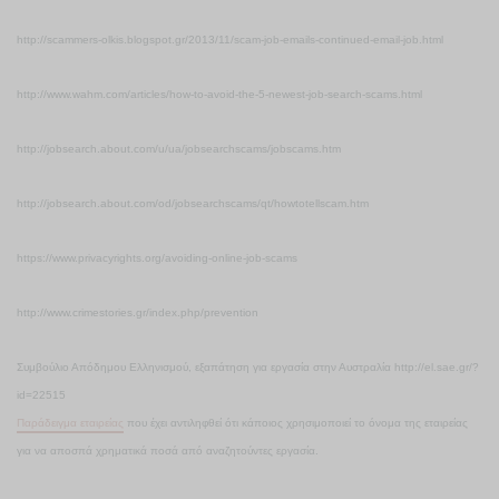
http://scammers-olkis.blogspot.gr/2013/11/scam-job-emails-continued-email-job.html
http://www.wahm.com/articles/how-to-avoid-the-5-newest-job-search-scams.html
http://jobsearch.about.com/u/ua/jobsearchscams/jobscams.htm
http://jobsearch.about.com/od/jobsearchscams/qt/howtotellscam.htm
https://www.privacyrights.org/avoiding-online-job-scams
http://www.crimestories.gr/index.php/prevention
Συμβούλιο Απόδημου Ελληνισμού, εξαπάτηση για εργασία στην Αυστραλία http://el.sae.gr/?
id=22515
Παράδειγμα εταιρείας
που έχει αντιληφθεί ότι κάποιος χρησιμοποιεί το όνομα της εταιρείας
για να
αποσπά χρηματικά ποσά από αναζητούντες εργασία.