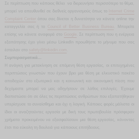
Σε περίπτωση που κάποιος θέλει να διερευνήσει περισσότερο το θέμα,
μπορεί να απευθυνθεί σε διεθνείς οργανισμούς όπως το
Internet Crime
Complaint Center
όπου σας δίνεται η δυνατότητα να κάνετε
online
την
καταγγελία σας ή το
Council
of
Better
Business
Bureau
. Μπορείτε
επίσης να κάνετε αναφορά στο
Google
. Σε περίπτωση που η ενέργεια
εξαπάτησης έχει γίνει μέσω LinkedIn προωθήστε το μήνυμα που σας
έστειλαν στο
safety@linkedin.com
.
Συμπερασματικά…
Η ανάγκη για μετακίνηση σε επόμενη θέση εργασίας, οι επιτυχημένες
περιπτώσεις γνωστών που έχουν βρει μια θέση με ελκυστικό πακέτο
αποδοχών στο εξωτερικό και η κοινωνική και οικονομική πίεση που
δεχόμαστε μπορεί να μας οδηγήσουν σε λάθος επιλογές. Έχουμε
διαπιστώσει ότι σε όλες τις περιπτώσεις ανθρώπων που εξαπατήθηκαν
υπερίσχυσε το συναίσθημα και όχι η λογική. Κάποιες φορές μάλιστα οι
ίδιοι οι αναζητούντες εργασία με δική τους πρωτοβουλία πρόσφεραν
χρήματα προκειμένου να εξασφαλίσουν μια θέση εργασίας, κάνοντας
έτσι πιο εύκολη τη δουλειά για κάποιους επιτήδειους.