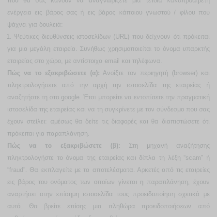
που θα σας κάνουν να αναγνωρίζετε μια τέτοια κακοπροαίρετη
ενέργεια εις βάρος σας ή εις βάρος κάποιου γνωστού / φίλου που
ψάχνει για δουλειά:
1.
Ψεύτικες διευθύνσεις ιστοσελίδων (
URL
) που δείχνουν ότι πρόκειται
για μια μεγάλη εταιρεία. Συνήθως χρησιμοποιείται το όνομα υπαρκτής
εταιρείας στο χώρο, με αντίστοιχα
email
και τηλέφωνα.
Πώς να το εξακριβώσετε (α):
Ανοίξτε τον περιηγητή (
browser
) και
πληκτρολογήσετε από την αρχή την ιστοσελίδα της εταιρείας ή
αναζητήστε τη στο
google
. Έτσι μπορείτε να εντοπίσετε την πραγματική
ιστοσελίδα της εταιρείας και να τη συγκρίνετε με τον σύνδεσμο που σας
έχουν στείλει: αμέσως θα δείτε τις διαφορές και θα διαπιστώσετε ότι
πρόκειται για παραπλάνηση.
Πώς να το εξακριβώσετε (β):
Στη μηχανή αναζήτησης
πληκτρολογήστε το όνομα της εταιρείας και δίπλα τη λέξη “
scam
” ή
“
fraud
”. Θα εκπλαγείτε με τα αποτελέσματα. Αρκετές από τις εταιρείες
εις βάρος του ονόματος των οποίων γίνεται η παραπλάνηση, έχουν
αναρτήσει στην επίσημη ιστοσελίδα τους προειδοποίηση σχετικά με
αυτό. Θα βρείτε επίσης μια πληθώρα προειδοποιήσεων από