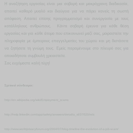
Η αναζήτηση εργασίας είναι μια σοβαρή και μακρόχρονη διαδικασία,
απαιτεί καθαρό μυαλό και διαύγεια για να πάρει κανείς τη σωστή
απόφαση. Απαιτεί επίσης προγραμματισμό και συνεργασία με τους
κατάλληλους ανθρώπους. Κάντε σοβαρή έρευνα για κάθε θέση
εργασίας και για κάθε άτομο που επικοινωνεί μαζί σας, μοιραστείτε την
πληροφορία με έμπειρους επαγγελματίες του χώρου και μη διστάσετε
να ζητήσετε τη γνώμη τους. Εμείς παραμένουμε στο πλευρό σας για
οποιαδήποτε συμβουλή χρειαστείτε.
Σας ευχόμαστε καλή τύχη!
Σχετικοί σύνδεσμοι:
http://en.wikipedia.org/wiki/Employment_scams
http://help.linkedin.com/app/safety/answers/detail/a_id/37020/m/s
http://www.worldprivacyforum.org/2004/07/blog-timeline-the-evolution-of-a-job-scam/