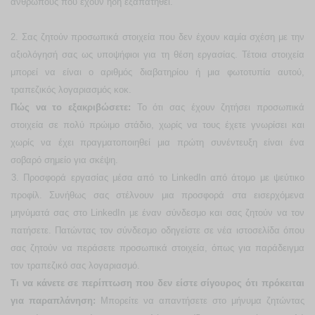
ανθρώπους που έχουν ήδη εξαπατηθεί.
2.
Σας ζητούν προσωπικά στοιχεία που δεν έχουν καμία σχέση με την
αξιολόγησή σας ως υποψήφιοι για τη θέση εργασίας. Τέτοια στοιχεία
μπορεί να είναι ο αριθμός διαβατηρίου ή μια φωτοτυπία αυτού,
τραπεζικός λογαριασμός κοκ.
Πώς να το εξακριβώσετε:
Το ότι σας έχουν ζητήσει προσωπικά
στοιχεία σε πολύ πρώιμο στάδιο, χωρίς να τους έχετε γνωρίσει και
χωρίς να έχει πραγματοποιηθεί μια πρώτη συνέντευξη είναι ένα
σοβαρό σημείο για σκέψη.
3.
Προσφορά εργασίας μέσα από το
LinkedIn
από άτομο με ψεύτικο
προφίλ. Συνήθως σας στέλνουν μια προσφορά στα εισερχόμενα
μηνύματά σας στο LinkedIn με έναν σύνδεσμο και σας ζητούν να τον
πατήσετε. Πατώντας τον σύνδεσμο οδηγείστε σε νέα ιστοσελίδα όπου
σας ζητούν να περάσετε προσωπικά στοιχεία, όπως για παράδειγμα
τον τραπεζικό σας λογαριασμό.
Τι να κάνετε σε περίπτωση που δεν είστε σίγουρος ότι πρόκειται
για παραπλάνηση:
Μπορείτε να απαντήσετε στο μήνυμα ζητώντας