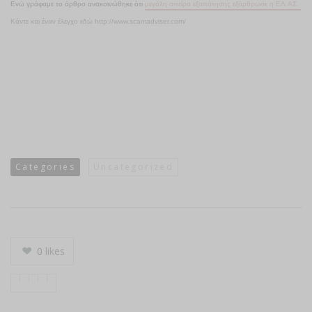
Ενώ γράφαμε το άρθρο ανακοινώθηκε ότι
μεγάλη σπείρα εξαπάτησης εξάρθρωσε η ΕΛ.ΑΣ.
Κάντε και έναν έλεγχο εδώ
http://www.scamadviser.com/
Categories
Uncategorized
0
likes