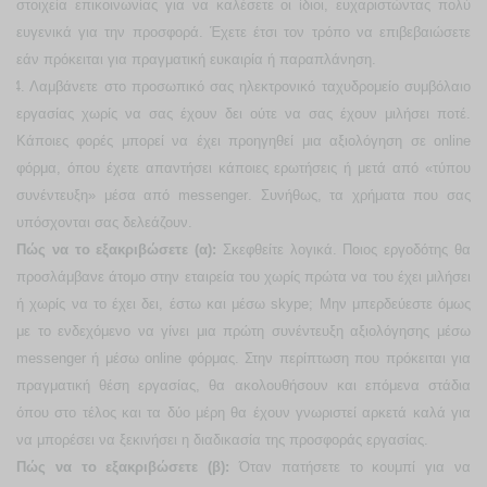
στοιχεία επικοινωνίας για να καλέσετε οι ίδιοι, ευχαριστώντας πολύ
ευγενικά για την προσφορά. Έχετε έτσι τον τρόπο να επιβεβαιώσετε
εάν πρόκειται για πραγματική ευκαιρία ή παραπλάνηση.
4.
Λαμβάνετε στο προσωπικό σας ηλεκτρονικό ταχυδρομείο συμβόλαιο
εργασίας χωρίς να σας έχουν δει ούτε να σας έχουν μιλήσει ποτέ.
Κάποιες φορές μπορεί να έχει προηγηθεί μια αξιολόγηση σε
online
φόρμα, όπου έχετε απαντήσει κάποιες ερωτήσεις ή μετά από «τύπου
συνέντευξη» μέσα από
messenger
.
Συνήθως, τα χρήματα που σας
υπόσχονται σας δελεάζουν.
Πώς να το εξακριβώσετε (α):
Σκεφθείτε λογικά. Ποιος εργοδότης θα
προσλάμβανε άτομο στην εταιρεία του χωρίς πρώτα να του έχει μιλήσει
ή χωρίς να το έχει δει, έστω και μέσω
skype
; Μην μπερδεύεστε όμως
με το ενδεχόμενο να γίνει μια πρώτη συνέντευξη αξιολόγησης μέσω
messenger
ή μέσω
online
φόρμας. Στην περίπτωση που πρόκειται για
πραγματική θέση εργασίας, θα ακολουθήσουν και επόμενα στάδια
όπου στο τέλος και τα δύο μέρη θα έχουν γνωριστεί αρκετά καλά για
να μπορέσει να ξεκινήσει η διαδικασία της προσφοράς εργασίας.
Πώς να το εξακριβώσετε (β):
Όταν πατήσετε το κουμπί για να