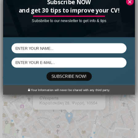
×
Subscribe NOW
and get 30 tips to improve your CV!
info@cvexperts.gr
Subsbribe to our newsletter to get info & tips
Καραϊσκάκη 28, Ψυρρή, 10554
Στο συνεργατικό χώρο του
“Impact HUB Athens”
Τηλ: 210 32 17 400
SUBSCRIBE NOW!
Your Information will never be shared with any third party.