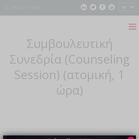
210 32 17 400
Συμβουλευτική
Συνεδρία (Counseling
Session) (ατομική, 1
ώρα)