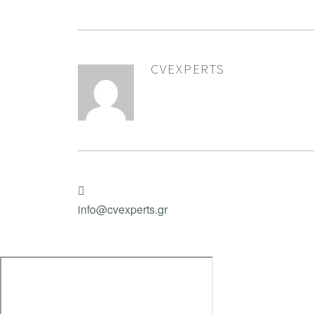
CVEXPERTS
AUTHOR
info@cvexperts.gr